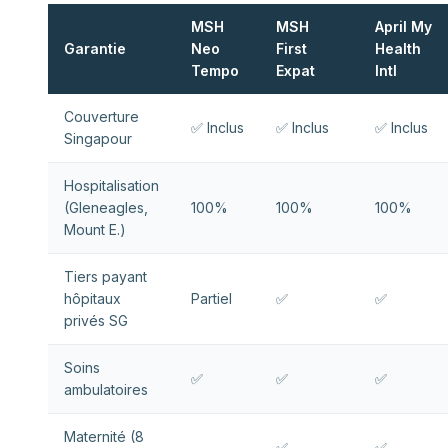
MSH
MSH
April My
Garantie
Neo
First
Health
Tempo
Expat
Intl
Couverture
✅ Inclus
✅ Inclus
✅ Inclus
Singapour
Hospitalisation
(Gleneagles,
100%
100%
100%
Mount E.)
Tiers payant
hôpitaux
Partiel
✅
✅
privés SG
Soins
✅
✅
✅
ambulatoires
Maternité (8
✅
✅