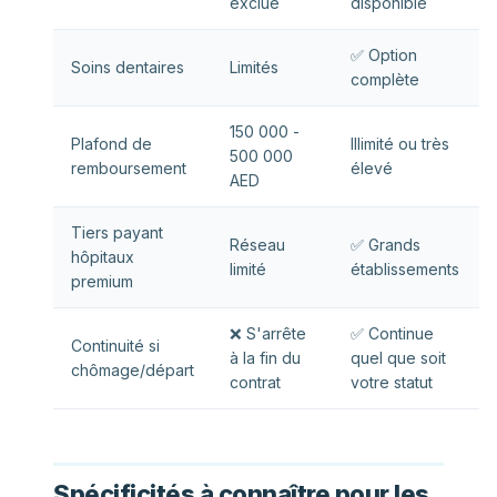
exclue
disponible
✅ Option
Soins dentaires
Limités
complète
150 000 -
Plafond de
Illimité ou très
500 000
remboursement
élevé
AED
Tiers payant
Réseau
✅ Grands
hôpitaux
limité
établissements
premium
❌ S'arrête
✅ Continue
Continuité si
à la fin du
quel que soit
chômage/départ
contrat
votre statut
Spécificités à connaître pour les