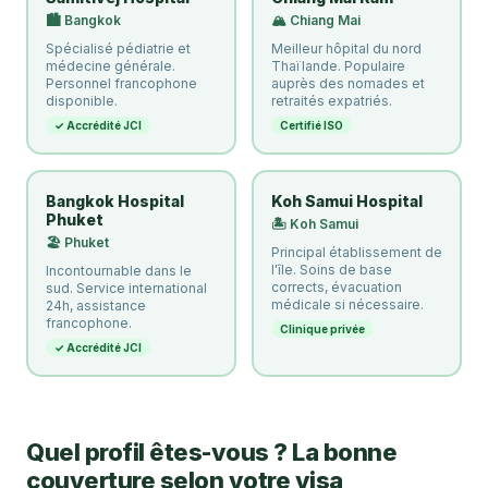
🏙️ Bangkok
🏔️ Chiang Mai
Spécialisé pédiatrie et
Meilleur hôpital du nord
médecine générale.
Thaïlande. Populaire
Personnel francophone
auprès des nomades et
disponible.
retraités expatriés.
✓ Accrédité JCI
Certifié ISO
Bangkok Hospital
Koh Samui Hospital
Phuket
🏝️ Koh Samui
🏖️ Phuket
Principal établissement de
l'île. Soins de base
Incontournable dans le
corrects, évacuation
sud. Service international
médicale si nécessaire.
24h, assistance
francophone.
Clinique privée
✓ Accrédité JCI
Quel profil êtes-vous ? La bonne
couverture selon votre visa