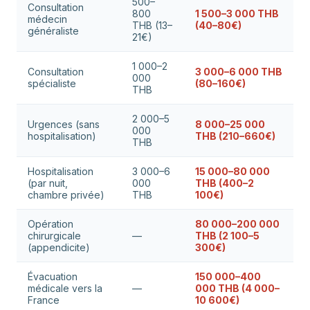
500–
Consultation
800
1 500–3 000 THB
médecin
THB (13–
(40–80€)
généraliste
21€)
1 000–2
Consultation
3 000–6 000 THB
000
spécialiste
(80–160€)
THB
2 000–5
Urgences (sans
8 000–25 000
000
hospitalisation)
THB (210–660€)
THB
Hospitalisation
3 000–6
15 000–80 000
(par nuit,
000
THB (400–2
chambre privée)
THB
100€)
Opération
80 000–200 000
chirurgicale
—
THB (2 100–5
(appendicite)
300€)
Évacuation
150 000–400
médicale vers la
—
000 THB (4 000–
France
10 600€)