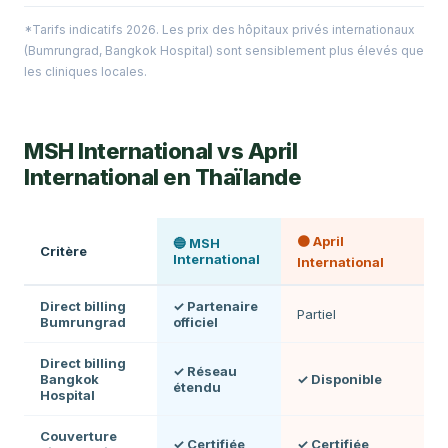
*Tarifs indicatifs 2026. Les prix des hôpitaux privés internationaux
(Bumrungrad, Bangkok Hospital) sont sensiblement plus élevés que
les cliniques locales.
MSH International vs April
International en Thaïlande
🟠 April
🔵 MSH
Critère
International
International
Direct billing
✓ Partenaire
Partiel
Bumrungrad
officiel
Direct billing
✓ Réseau
Bangkok
✓ Disponible
étendu
Hospital
Couverture
✓ Certifiée
✓ Certifiée