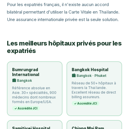
Pour les expatriés français, il n'existe aucun accord
bilatéral permettant d'utiliser la Carte Vitale en Thaïlande.
Une assurance internationale privée est la seule solution.
Les meilleurs hôpitaux privés pour les
expatriés
Bumrungrad
Bangkok Hospital
International
🏙️ Bangkok · Phuket
🏙️ Bangkok
Réseau de 50+ hôpitaux à
travers la Thaïlande.
Référence absolue en
Excellent réseau de direct
Asie. 30+ spécialités, 900
billing assureurs.
médecins dont nombreux
formés en Europe/USA.
✓ Accrédité JCI
✓ Accrédité JCI
Samitivej Hospital
Chiang Mai Ram